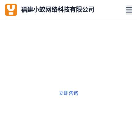
福建小蚁网络科技有限公司
专注政企软件研发定制
提供APP/小程序/政企网站系统与智慧解决方案，助力数字
化转型
立即咨询
查看案例