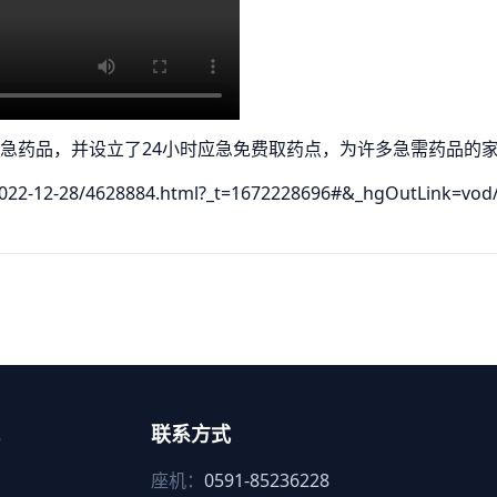
急药品，并设立了24小时应急免费取药点，为许多急需药品的
5/2022-12-28/4628884.html?_t=1672228696#&_hgOutLink=vod
联系方式
座机：
0591-85236228