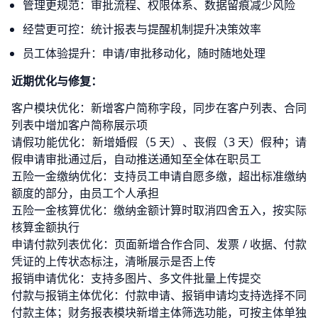
管理更规范：审批流程、权限体系、数据留痕减少风险
经营更可控：统计报表与提醒机制提升决策效率
员工体验提升：申请/审批移动化，随时随地处理
近期优化与修复：
客户模块优化：新增客户简称字段，同步在客户列表、合同
列表中增加客户简称展示项
请假功能优化：新增婚假（5 天）、丧假（3 天）假种；请
假申请审批通过后，自动推送通知至全体在职员工
五险一金缴纳优化：支持员工申请自愿多缴，超出标准缴纳
额度的部分，由员工个人承担
五险一金核算优化：缴纳金额计算时取消四舍五入，按实际
核算金额执行
申请付款列表优化：页面新增合作合同、发票 / 收据、付款
凭证的上传状态标注，清晰展示是否上传
报销申请优化：支持多图片、多文件批量上传提交
付款与报销主体优化：付款申请、报销申请均支持选择不同
付款主体；财务报表模块新增主体筛选功能，可按主体单独